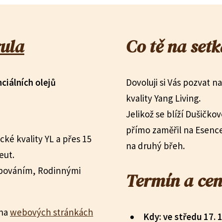
ula
Co tě na set
ciálních olejů
Dovoluji si Vás pozvat n
kvality Yang Living.
Jelikož se blíží Dušičk
přímo zaměřil na Esenc
ické kvality YL a přes 15
na druhý břeh.
eut.
lbováním, Rodinnými
Termín a ce
 na
webových stránkách
Kdy: ve středu 17. 