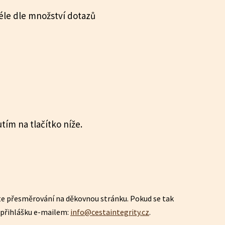
déle dle množství dotazů
utím na tlačítko níže.
te přesměrování na děkovnou stránku. Pokud se tak
 přihlášku e-mailem:
info@cestaintegrity.cz
.