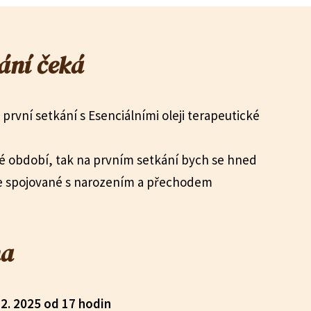
kání čeká
a první setkání s Esenciálními oleji terapeutické
ové období, tak na prvním setkání bych se hned
e spojované s narozením a přechodem
na
12.
2025 od 17 hodin